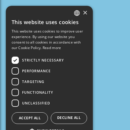
×
This website uses cookies
GREEK
Follow us
This website uses cookies to improve user
ENGLISH
experience. By using our website you
consent to all cookies in accordance with
our Cookie Policy.
Read more
ABOUT US
STRICTLY NECESSARY
KEA
PERFORMANCE
ITINERARIES
TARGETING
GALLERY
FUNCTIONALITY
UNCLASSIFIED
Contact
DECLINE ALL
ACCEPT ALL
2288 021920