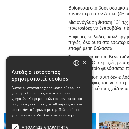
Βρίσκεσαι στο βορειοδυτικότ
κοντινότερο στην Αττική (43 μ
Μια ανάγλυφη έκταση 131 τ.χ.
πρωτοείδες να ξεπροβάλει π
Εύφορες κοιλάδες- καλλιεργήσ
πηγές, όλα αυτά στο εσωτερικ
επαφή με τη θάλασσα.
Τα απομεινάρια του Βενετσιάν
×
θαυμάσεις. Οι περιοχές με αρ
μέσα στο οποίο φυλάσσεται το
Αυτός ο ιστότοπος
GREEK
Η παρουσίαση αυτή δεν φιλοδο
χρησιμοποιεί cookies
και τις ομορφιές του νησιού 
ENGLISH
έκαμαν και δικό τους χτίζοντας
Αυτός ο ιστότοπος χρησιμοποιεί cookies
για τη βελτίωση της εμπειρίας των
χρηστών. Χρησιμοποιώντας τον ιστότοπό
μας, παρέχετε τη συγκατάθεσή σας για όλα
τα cookies σύμφωνα με την Πολιτική μας
για τα cookies.
Διαβάστε περισσότερα
ΑΠΟΛΎΤΩΣ ΑΠΑΡΑΊΤΗΤΑ