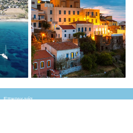
Επικοινωνία
2288 021920
Λιμάνι Κέας, Κορησσιά 840 02