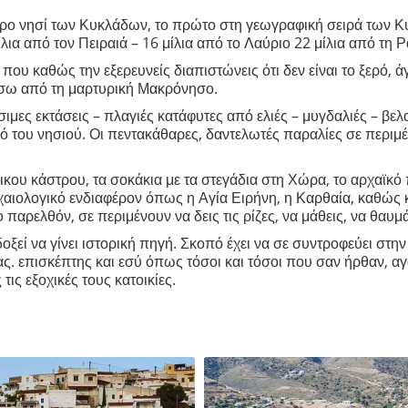
ερο νησί των Κυκλάδων, το πρώτο στη γεωγραφική σειρά των Κυ
ίλια από τον Πειραιά – 16 μίλια από το Λαύριο 22 μίλια από τη 
 που καθώς την εξερευνείς διαπιστώνεις ότι δεν είναι το ξερό, 
ίσω από τη μαρτυρική Μακρόνησο.
ιμες εκτάσεις – πλαγιές κατάφυτες από ελιές – μυγδαλιές – βελα
ό του νησιού. Οι πεντακάθαρες, δαντελωτές παραλίες σε περιμέ
ικου κάστρου, τα σοκάκια με τα στεγάδια στη Χώρα, το αρχαϊκό π
χαιολογικό ενδιαφέρον όπως η Αγία Ειρήνη, η Καρθαία, καθώς 
 παρελθόν, σε περιμένουν να δεις τις ρίζες, να μάθεις, να θαυμ
ξεί να γίνει ιστορική πηγή. Σκοπό έχει να σε συντροφεύει στη
μας. επισκέπτης και εσύ όπως τόσοι και τόσοι που σαν ήρθαν, α
 τις εξοχικές τους κατοικίες.