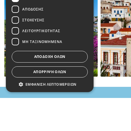
ΑΠΌΔΟΣΗΣ
ΣΤΌΧΕΥΣΗΣ
ΛΕΙΤΟΥΡΓΙΚΌΤΗΤΑΣ
ΜΗ ΤΑΞΙΝΟΜΗΜΈΝΑ
ΑΠΟΔΟΧΉ ΌΛΩΝ
ΑΠΌΡΡΙΨΗ ΌΛΩΝ
ΕΜΦΆΝΙΣΗ ΛΕΠΤΟΜΕΡΕΙΏΝ
Απολύτως απαραίτητα
Απόδοσης
Στόχευσης
Λειτουργικότητας
Follow us
Μη ταξινομημένα